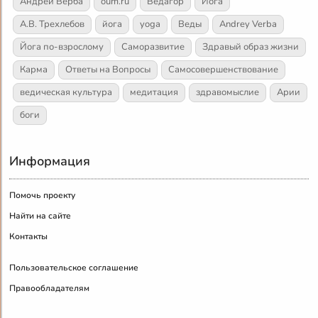
Андрей Верба
oum.ru
Ведагор
Йога
А.В. Трехлебов
йога
yoga
Веды
Andrey Verba
Йога по-взрослому
Саморазвитие
Здравый образ жизни
Карма
Ответы на Вопросы
Самосовершенствование
ведическая культура
медитация
здравомыслие
Арии
боги
Информация
Помочь проекту
Найти на сайте
Контакты
Пользовательское соглашение
Правообладателям