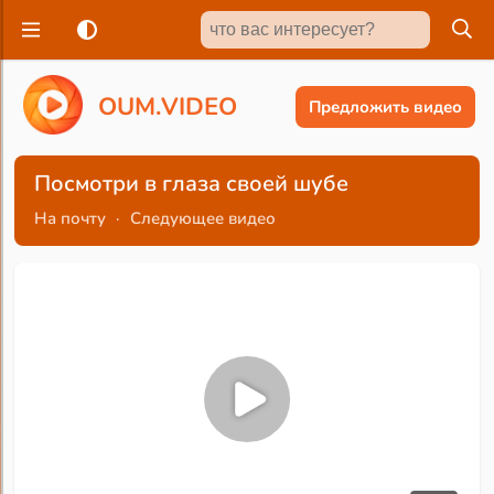
O
U
M
.
V
I
D
E
O
Предложить видео
Посмотри в глаза своей шубе
На почту
·
Следующее видео