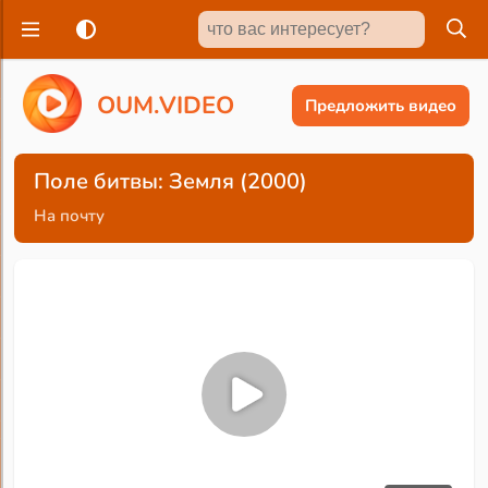
O
U
M
.
V
I
D
E
O
Предложить видео
Поле битвы: Земля (2000)
На почту