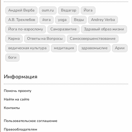
Андрей Верба
oum.ru
Ведагор
Йога
А.В. Трехлебов
йога
yoga
Веды
Andrey Verba
Йога по-взрослому
Саморазвитие
Здравый образ жизни
Карма
Ответы на Вопросы
Самосовершенствование
ведическая культура
медитация
здравомыслие
Арии
боги
Информация
Помочь проекту
Найти на сайте
Контакты
Пользовательское соглашение
Правообладателям