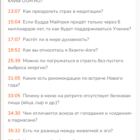
клуба OUM.RU?
13:07
Как преодолеть страх в медитации?
15:04
Если Будда Майтрея придёт только через 6
миллиардов лет, то как будет поддерживаться Учение?
17:07
Растёт ли в мире духовность?
19:52
Как вы относитесь к бхакти-йоге?
25:39
Можно ли погружаться в страсть без пустого
выброса энергии?
31:05
Какие есть рекомендации по встрече Нового
года?
33:05
Почему в меню на ретрите отсутствует белковая
пища (яйца, сыр и др.)?
34:30
Чем отличается аскеза от голодания и «сидения»
в падмасане?
35:32
Есть ли разница между живатмой и эго?