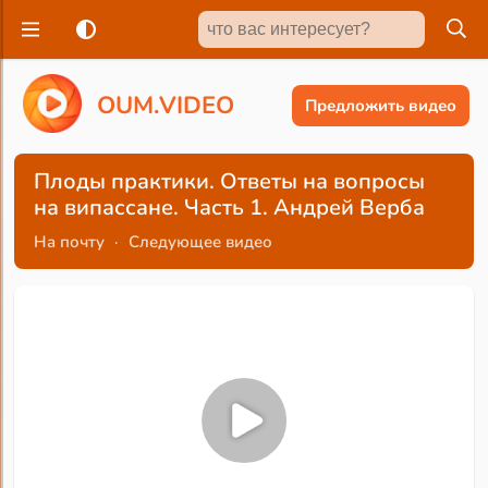
O
U
M
.
V
I
D
E
O
Предложить видео
Плоды практики. Ответы на вопросы
на випассане. Часть 1. Андрей Верба
На почту
·
Следующее видео