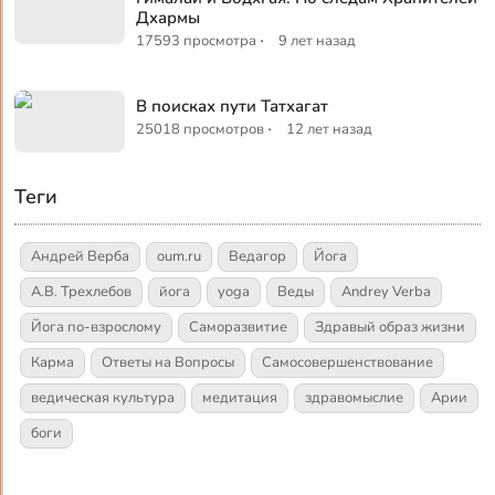
Дхармы
·
17593 просмотра
9 лет назад
В поисках пути Татхагат
·
25018 просмотров
12 лет назад
Теги
Андрей Верба
oum.ru
Ведагор
Йога
А.В. Трехлебов
йога
yoga
Веды
Andrey Verba
Йога по-взрослому
Саморазвитие
Здравый образ жизни
Карма
Ответы на Вопросы
Самосовершенствование
ведическая культура
медитация
здравомыслие
Арии
боги