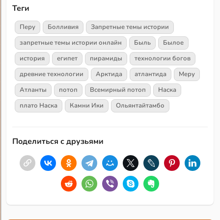
Теги
Перу
Болливия
Запретные темы истории
запретные темы истории онлайн
Быль
Былое
история
египет
пирамиды
технологии богов
древние технологии
Арктида
атлантида
Меру
Атланты
потоп
Всемирный потоп
Наска
плато Наска
Камни Ики
Ольянтайтамбо
Поделиться с друзьями