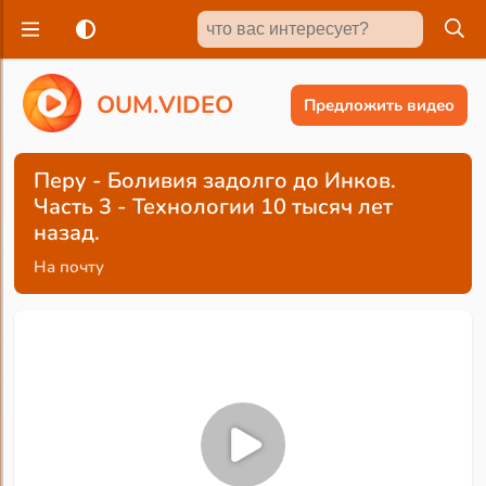
O
U
M
.
V
I
D
E
O
Предложить видео
Перу - Боливия задолго до Инков.
Часть 3 - Технологии 10 тысяч лет
назад.
На почту