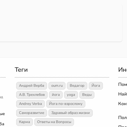
Теги
Ин
Пом
Андрей Верба
oum.ru
Ведагор
Йога
Най
А.В. Трехлебов
йога
yoga
Веды
ад
Кон
Andrey Verba
Йога по-взрослому
Саморазвитие
Здравый образ жизни
ные
Пол
Карма
Ответы на Вопросы
ба