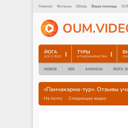
Главная
Фильмы
Обзор
Ваша помощь
OU
O
U
M
.
V
I
D
E
ЙОГА
ТУРЫ
В
ВСЁ О ЙОГЕ
И ПАЛОМНИЧЕСТВА
OU
НОВОЕ
360
АНОНСЫ
ЙОГА 
«Панчакарма-тур». Отзывы уч
На почту
·
Следующее видео