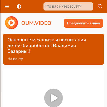
O
U
M
.
V
I
D
E
O
Предложить видео
Основные механизмы воспитания
детей-биороботов. Владимир
Базарный
На почту