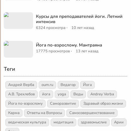
Курсы для преподавателей йоги. Летний
интенсив
·
6324 просмотра
10 лет назад
Йога по-взрослому. Мантраяна
·
17775 просмотров
13 лет назад
Теги
Андрей Верба
oum.ru
Ведагор
Йога
А.В. Трехлебов
йога
yoga
Веды
Andrey Verba
Йога по-взрослому
Саморазвитие
Здравый образ жизни
Карма
Ответы на Вопросы
Самосовершенствование
ведическая культура
медитация
здравомыслие
Арии