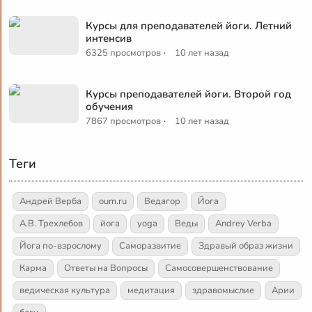
Курсы для преподавателей йоги. Летний
интенсив
·
6325 просмотров
10 лет назад
Курсы преподавателей йоги. Второй год
обучения
·
7867 просмотров
10 лет назад
Теги
Андрей Верба
oum.ru
Ведагор
Йога
А.В. Трехлебов
йога
yoga
Веды
Andrey Verba
Йога по-взрослому
Саморазвитие
Здравый образ жизни
Карма
Ответы на Вопросы
Самосовершенствование
ведическая культура
медитация
здравомыслие
Арии