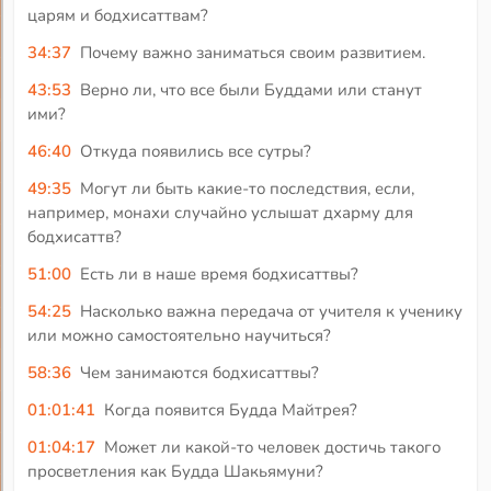
царям и бодхисаттвам?
34:37
Почему важно заниматься своим развитием.
43:53
Верно ли, что все были Буддами или станут
ими?
46:40
Откуда появились все сутры?
49:35
Могут ли быть какие-то последствия, если,
например, монахи случайно услышат дхарму для
бодхисаттв?
51:00
Есть ли в наше время бодхисаттвы?
54:25
Насколько важна передача от учителя к ученику
или можно самостоятельно научиться?
58:36
Чем занимаются бодхисаттвы?
01:01:41
Когда появится Будда Майтрея?
01:04:17
Может ли какой-то человек достичь такого
просветления как Будда Шакьямуни?