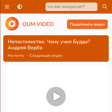
O
U
M
.
V
I
D
E
O
Предложить видео
Непостоянство. Чему учил Будда?
Андрей Верба
На почту
·
Следующее видео