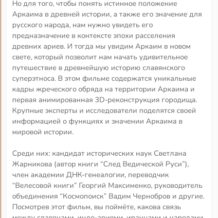
Но для того, чтобы понять истинное положение
Аркаима в древней истории, а также его значение для
русского народа, нам нужно увидеть его
предназначение в контексте эпохи расселения
древних ариев. И тогда мы увидим Аркаим в новом
свете, который позволит нам начать удивительное
путешествие в древнейшую историю славянского
суперэтноса. В этом фильме содержатся уникальные
кадры жреческого обряда на территории Аркаима и
первая анимированная 3D-реконструкция городища.
Крупные эксперты и исследователи поделятся своей
информацией о функциях и значении Аркаима в
мировой истории.
Среди них: кандидат исторических наук Светлана
Жарникова (автор книги “След Ведической Руси”),
член академии ДНК-генеалогии, переводчик
“Велесовой книги” Георгий Максименко, руководитель
объединения “Космопоиск” Вадим Чернобров и другие.
Посмотрев этот фильм, вы поймёте, какова связь
между славянами, индо-ариями, иранцами и народами