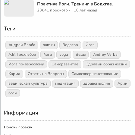
Практика йоги. Тренинг в Бодхгае.
·
23641 просмотр
10 лет назад
Теги
Андрей Верба
oum.ru
Ведагор
Йога
А.В. Трехлебов
йога
yoga
Веды
Andrey Verba
Йога по-взрослому
Саморазвитие
Здравый образ жизни
Карма
Ответы на Вопросы
Самосовершенствование
ведическая культура
медитация
здравомыслие
Арии
боги
Информация
Помочь проекту