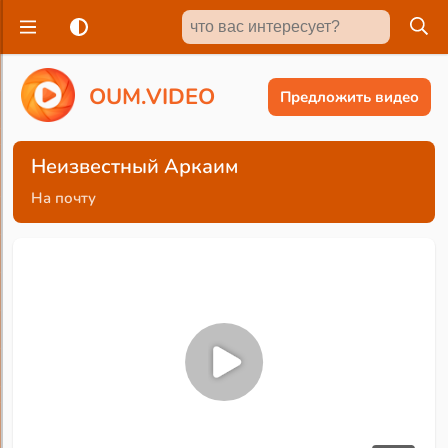
O
U
M
.
V
I
D
E
O
Предложить видео
Неизвестный Аркаим
На почту