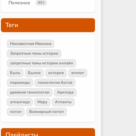
Полезное
991
Теги
Неизвестная Мексика
Запретные темы истории
запретные темы истории онлайн
Быль
Былое
история
египет
пирамиды
технологии богов
древние технологии
Арктида
атлантида
Меру
Атланты
потоп
Всемирный потоп
Плейлисты