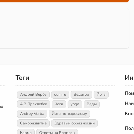
Теги
Ин
Пом
Андрей Верба
oum.ru
Ведагор
Йога
Най
А.В. Трехлебов
йога
yoga
Веды
ад
Кон
Andrey Verba
Йога по-взрослому
Саморазвитие
Здравый образ жизни
Пол
Карма
Ответы на Вопросы