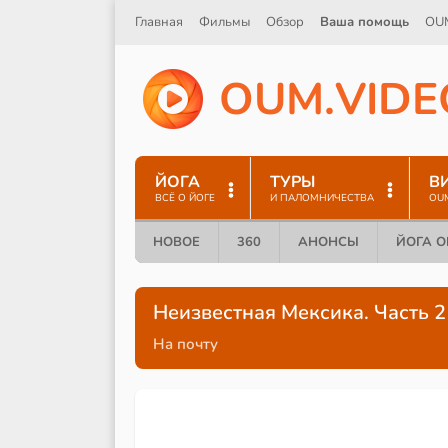
Главная
Фильмы
Обзор
Ваша помощь
OU
O
U
M
.
V
I
D
E
ЙОГА
ТУРЫ
В
ВСЁ О ЙОГЕ
И ПАЛОМНИЧЕСТВА
OU
НОВОЕ
360
АНОНСЫ
ЙОГА 
Неизвестная Мексика. Часть 
На почту