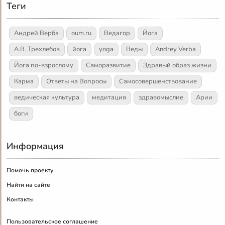
Теги
Андрей Верба
oum.ru
Ведагор
Йога
А.В. Трехлебов
йога
yoga
Веды
Andrey Verba
Йога по-взрослому
Саморазвитие
Здравый образ жизни
Карма
Ответы на Вопросы
Самосовершенствование
ведическая культура
медитация
здравомыслие
Арии
боги
Информация
Помочь проекту
Найти на сайте
Контакты
Пользовательское соглашение