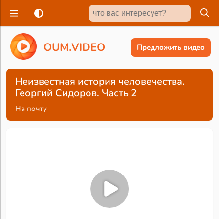
O
U
M
.
V
I
D
E
O
Предложить видео
Неизвестная история человечества.
Георгий Сидоров. Часть 2
На почту