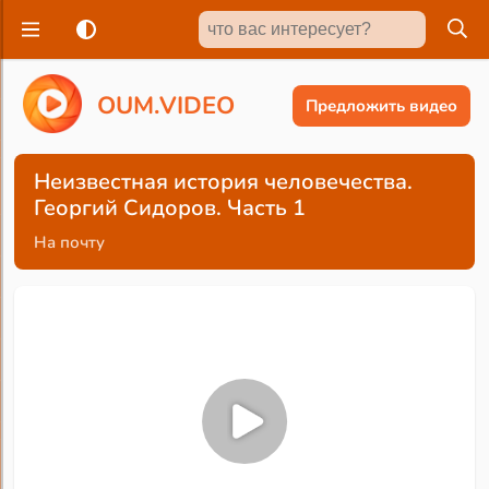
O
U
M
.
V
I
D
E
O
Предложить видео
Неизвестная история человечества.
Георгий Сидоров. Часть 1
На почту