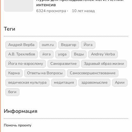
интенсив
·
6324 просмотра
10 лет назад
Теги
Андрей Верба
oum.ru
Ведагор
Йога
А.В. Трехлебов
йога
yoga
Веды
Andrey Verba
Йога по-взрослому
Саморазвитие
Здравый образ жизни
Карма
Ответы на Вопросы
Самосовершенствование
ведическая культура
медитация
здравомыслие
Арии
боги
Информация
Помочь проекту