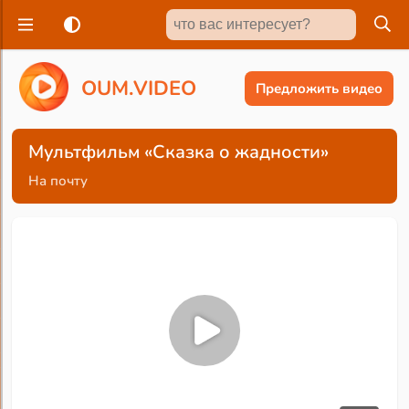
O
U
M
.
V
I
D
E
O
Предложить видео
Мультфильм «Сказка о жадности»
На почту