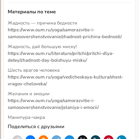
Материалы по теме
Жадность — причина бедности
https://www.oum.ru/yoga/samorazvitie-i-
samosovershenstvovanie/zhadnost-prichina-bednosti/
Жадность, дай большую миску!
https://www.oum.ru/literature/pritchi/pritchi-dlya-
detey/zhadnost-day-bolshuyu-misku/
Шесть врагов человека
https://www.oum.ru/yoga/vedicheskaya-kultura/shest-
vragov-cheloveka/
Желания и эмоции
https://www.oum.ru/yoga/samorazvitie-i-
samosovershenstvovanie/jelaniya-i-emocii/
Манипура-чакра
Поделиться с друзьями