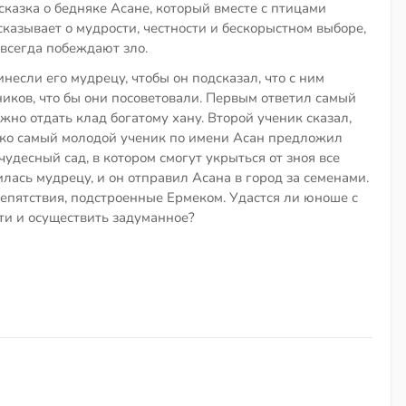
казка о бедняке Асане, который вместе с птицами
сказывает о мудрости, честности и бескорыстном выборе,
 всегда побеждают зло.
несли его мудрецу, чтобы он подсказал, что с ним
ников, что бы они посоветовали. Первым ответил самый
жно отдать клад богатому хану. Второй ученик сказал,
лько самый молодой ученик по имени Асан предложил
чудесный сад, в котором смогут укрыться от зноя все
лась мудрецу, и он отправил Асана в город за семенами.
епятствия, подстроенные Ермеком. Удастся ли юноше с
ти и осуществить задуманное?