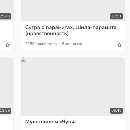
29:43
12:51
Сутра о парамитах. Шила-парамита
(нравственность)
·
2188 просмотров
5 лет назад
13:59
09:45
Мультфильм «Чуня»