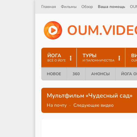
Главная
Фильмы
Обзор
Ваша помощь
OU
O
U
M
.
V
I
D
E
ЙОГА
ТУРЫ
В
ВСЁ О ЙОГЕ
И ПАЛОМНИЧЕСТВА
OU
НОВОЕ
360
АНОНСЫ
ЙОГА 
Мультфильм «Чудесный сад»
На почту
·
Следующее видео