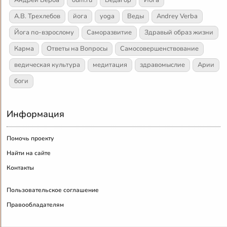
Андрей Верба
oum.ru
Ведагор
Йога
А.В. Трехлебов
йога
yoga
Веды
Andrey Verba
Йога по-взрослому
Саморазвитие
Здравый образ жизни
Карма
Ответы на Вопросы
Самосовершенствование
ведическая культура
медитация
здравомыслие
Арии
боги
Информация
Помочь проекту
Найти на сайте
Контакты
Пользовательское соглашение
Правообладателям