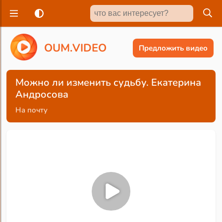
O
U
M
.
V
I
D
E
O
Предложить видео
Можно ли изменить судьбу. Екатерина
Андросова
На почту