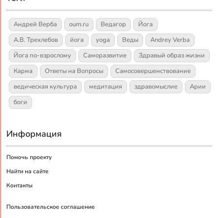
Андрей Верба
oum.ru
Ведагор
Йога
А.В. Трехлебов
йога
yoga
Веды
Andrey Verba
Йога по-взрослому
Саморазвитие
Здравый образ жизни
Карма
Ответы на Вопросы
Самосовершенствование
ведическая культура
медитация
здравомыслие
Арии
боги
Информация
Помочь проекту
Найти на сайте
Контакты
Пользовательское соглашение