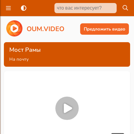
O
U
M
.
V
I
D
E
O
Предложить видео
Мост Рамы
На почту