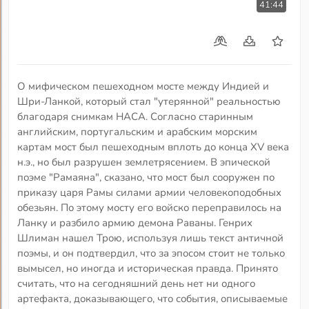
41:44
О мифическом пешеходном мосте между Индией и
Шри-Ланкой, который стал "утерянной" реальностью
благодаря снимкам НАСА. Согласно старинным
английским, португальским и арабским морским
картам мост был пешеходным вплоть до конца XV века
н.э., но был разрушен землетрясением. В эпической
поэме "Рамаяна", сказано, что мост был сооружен по
приказу царя Рамы силами армии человекоподобных
обезьян. По этому мосту его войско переправилось на
Ланку и разбило армию демона Раваны. Генрих
Шлиман нашел Трою, используя лишь текст античной
поэмы, и он подтвердил, что за эпосом стоит не только
вымысел, но иногда и историческая правда. Принято
считать, что на сегодняшний день нет ни одного
артефакта, доказывающего, что события, описываемые