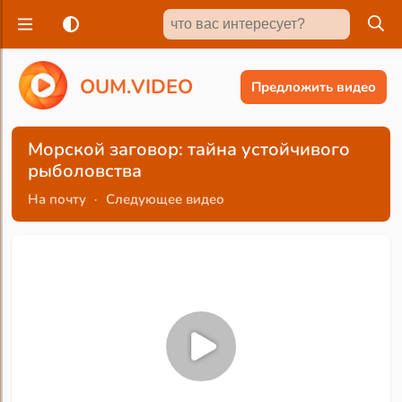
O
U
M
.
V
I
D
E
O
Предложить видео
Морской заговор: тайна устойчивого
рыболовства
На почту
·
Следующее видео