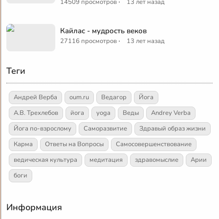
·
14509 просмотров
13 лет назад
Кайлас - мудрость веков
·
27116 просмотров
13 лет назад
Теги
Андрей Верба
oum.ru
Ведагор
Йога
А.В. Трехлебов
йога
yoga
Веды
Andrey Verba
Йога по-взрослому
Саморазвитие
Здравый образ жизни
Карма
Ответы на Вопросы
Самосовершенствование
ведическая культура
медитация
здравомыслие
Арии
боги
Информация