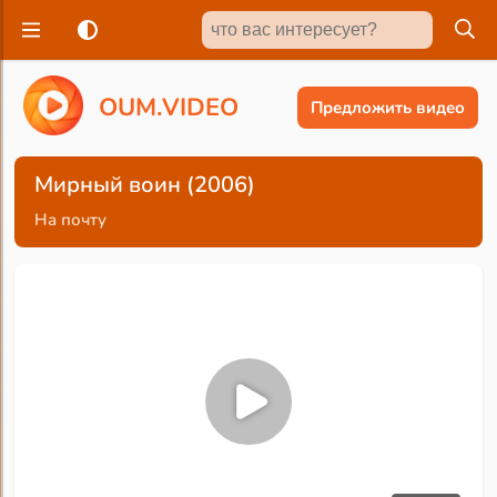
O
U
M
.
V
I
D
E
O
Предложить видео
Мирный воин (2006)
На почту