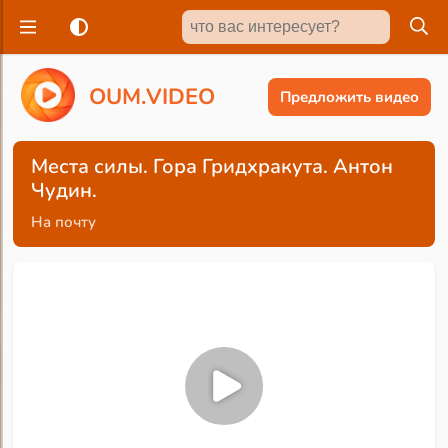
O
U
M
.
V
I
D
E
O
Предложить видео
Места силы. Гора Гридхракута. Антон
Чудин.
На почту