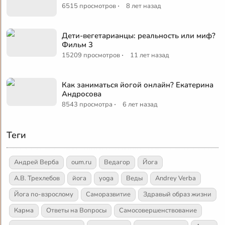
·
6515 просмотров
8 лет назад
Дети-вегетарианцы: реальность или миф?
Фильм 3
·
15209 просмотров
11 лет назад
Как заниматься йогой онлайн? Екатерина
Андросова
·
8543 просмотра
6 лет назад
Теги
Андрей Верба
oum.ru
Ведагор
Йога
А.В. Трехлебов
йога
yoga
Веды
Andrey Verba
Йога по-взрослому
Саморазвитие
Здравый образ жизни
Карма
Ответы на Вопросы
Самосовершенствование