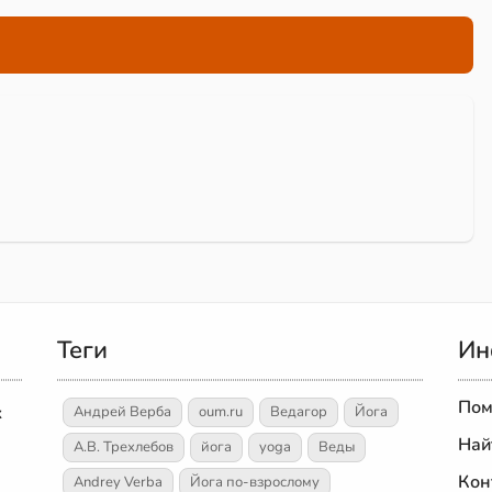
Теги
Ин
Пом
х
Андрей Верба
oum.ru
Ведагор
Йога
Най
А.В. Трехлебов
йога
yoga
Веды
Кон
Andrey Verba
Йога по-взрослому