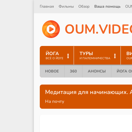
Главная
Фильмы
Обзор
Ваша помощь
OU
O
U
M
.
V
I
D
E
ЙОГА
ТУРЫ
В
ВСЁ О ЙОГЕ
И ПАЛОМНИЧЕСТВА
OU
НОВОЕ
360
АНОНСЫ
ЙОГА 
Медитация для начинающих. 
На почту