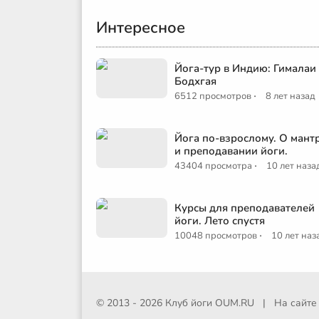
Интересное
Йога-тур в Индию: Гималаи
Бодхгая
·
6512 просмотров
8 лет назад
Йога по-взрослому. О мант
и преподавании йоги.
·
43404 просмотра
10 лет наза
Курсы для преподавателей
йоги. Лето спустя
·
10048 просмотров
10 лет наз
© 2013 - 2026 Клуб йоги
OUM.RU
|
На сайт