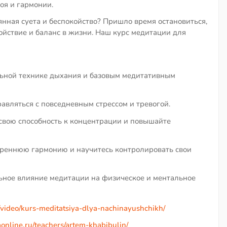
оя и гармонии.
оянная суета и беспокойство? Пришло время остановиться,
ойствие и баланс в жизни. Наш курс медитации для
льной технике дыхания и базовым медитативным
равляться с повседневным стрессом и тревогой.
свою способность к концентрации и повышайте
треннюю гармонию и научитесь контролировать свои
ьное влияние медитации на физическое и ментальное
u/video/kurs-meditatsiya-dlya-nachinayushchikh/
aonline.ru/teachers/artem-khabibulin/