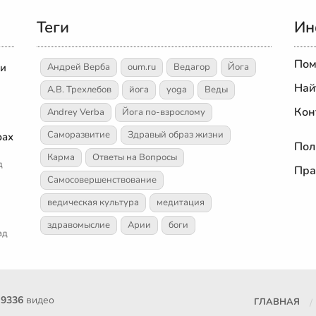
Теги
Ин
Пом
 и
Андрей Верба
oum.ru
Ведагор
Йога
Най
А.В. Трехлебов
йога
yoga
Веды
Кон
Andrey Verba
Йога по-взрослому
Саморазвитие
Здравый образ жизни
рах
Пол
Карма
Ответы на Вопросы
д
Пра
Самосовершенствование
ведическая культура
медитация
здравомыслие
Арии
боги
ад
е
9336
видео
ГЛАВНАЯ