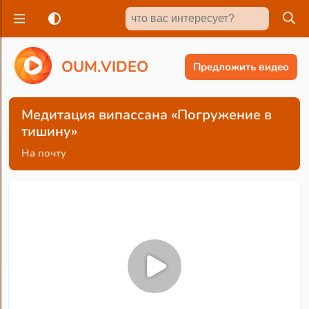
O
U
M
.
V
I
D
E
O
Предложить видео
Медитация випассана «Погружение в
тишину»
На почту