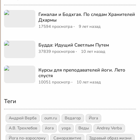
Гималаи и Бодхгая. По следам Хранителей
Дхармы
·
17594 просмотра
9 лет назад
Будда: Идущий Светлым Путем
·
37839 просмотров
10 лет назад
Курсы для преподавателей йоги. Лето
спустя
·
10051 просмотр
10 лет назад
Теги
Андрей Верба
oum.ru
Ведагор
Йога
А.В. Трехлебов
йога
yoga
Веды
Andrey Verba
Йога по-взрослому
Саморазвитие
Здравый образ жизни