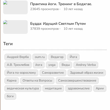
Практика йоги. Тренинг в Бодхгае.
·
23645 просмотров
10 лет назад
Будда: Идущий Светлым Путем
·
37839 просмотров
10 лет назад
Теги
Андрей Верба
oum.ru
Ведагор
Йога
А.В. Трехлебов
йога
yoga
Веды
Andrey Verba
Йога по-взрослому
Саморазвитие
Здравый образ жизни
Карма
Ответы на Вопросы
Самосовершенствование
ведическая культура
медитация
здравомыслие
Арии
боги