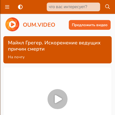
O
U
M
.
V
I
D
E
O
Предложить видео
Майкл Грегер. Искоренение ведущих
причин смерти
На почту