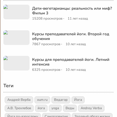
Дети-вегетарианцы: реальность или миф?
Фильм 3
·
15208 просмотров
11 лет назад
Курсы преподавателей йоги. Второй год
обучения
·
7867 просмотров
10 лет назад
Курсы для преподавателей йоги. Летний
интенсив
·
6325 просмотров
10 лет назад
Теги
Андрей Верба
oum.ru
Ведагор
Йога
А.В. Трехлебов
йога
yoga
Веды
Andrey Verba
Йога по-взрослому
Саморазвитие
Здравый образ жизни