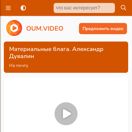
O
U
M
.
V
I
D
E
O
Предложить видео
Материальные блага. Александр
Дувалин
На почту