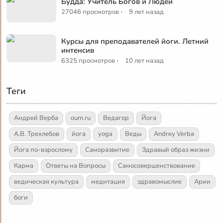
Будда: Учитель Богов и Людей
·
27046 просмотров
9 лет назад
Курсы для преподавателей йоги. Летний
интенсив
·
6325 просмотров
10 лет назад
Теги
Андрей Верба
oum.ru
Ведагор
Йога
А.В. Трехлебов
йога
yoga
Веды
Andrey Verba
Йога по-взрослому
Саморазвитие
Здравый образ жизни
Карма
Ответы на Вопросы
Самосовершенствование
ведическая культура
медитация
здравомыслие
Арии
боги