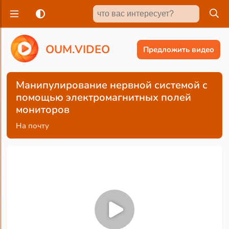
O
U
M
.
V
I
D
E
O
Предложить видео
Манипулирование нервной системой с
помощью электромагнитных полей
мониторов
На почту