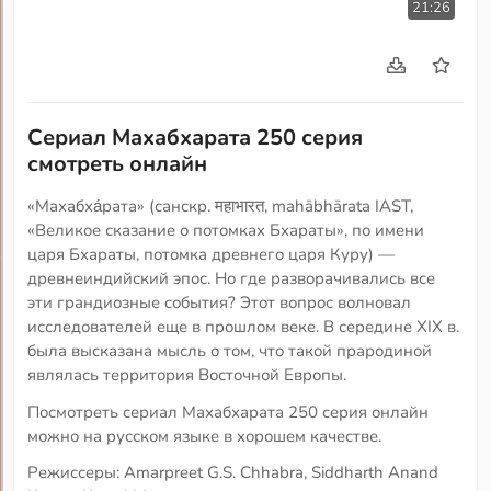
21:26
Сериал Махабхарата 250 серия
смотреть онлайн
«Махабха́рата» (санскр. महाभारत, mahābhārata IAST,
«Великое сказание о потомках Бхараты», по имени
царя Бхараты, потомка древнего царя Куру) —
древнеиндийский эпос. Но где разворачивались все
эти грандиозные события? Этот вопрос волновал
исследователей еще в прошлом веке. В середине XIX в.
была высказана мысль о том, что такой прародиной
являлась территория Восточной Европы.
Посмотреть сериал Махабхарата 250 серия онлайн
можно на русском языке в хорошем качестве.
Режиссеры: Amarpreet G.S. Chhabra, Siddharth Anand