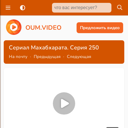
O
U
M
.
V
I
D
E
O
Предложить видео
Сериал Махабхарата. Серия 250
На почту
·
Предыдущая
·
Следующая