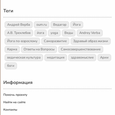
Теги
Андрей Верба
oum.ru
Ведагор
Йога
А.В. Трехлебов
йога
yoga
Веды
Andrey Verba
Йога по-взрослому
Саморазвитие
Здравый образ жизни
Карма
Ответы на Вопросы
Самосовершенствование
ведическая культура
медитация
здравомыслие
Арии
боги
Информация
Помочь проекту
Найти на сайте
Контакты