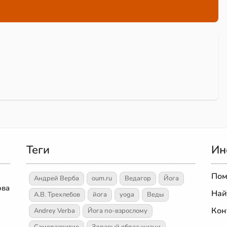
Теги
Ин
Пом
Андрей Верба
oum.ru
Ведагор
Йога
ова
Най
А.В. Трехлебов
йога
yoga
Веды
Кон
Andrey Verba
Йога по-взрослому
Саморазвитие
Здравый образ жизни