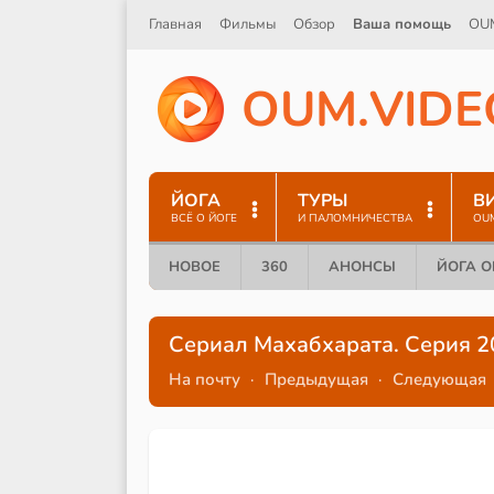
Главная
Фильмы
Обзор
Ваша помощь
OU
O
U
M
.
V
I
D
E
ЙОГА
ТУРЫ
В
ВСЁ О ЙОГЕ
И ПАЛОМНИЧЕСТВА
OU
НОВОЕ
360
АНОНСЫ
ЙОГА 
Сериал Махабхарата. Серия 2
На почту
·
Предыдущая
·
Следующая