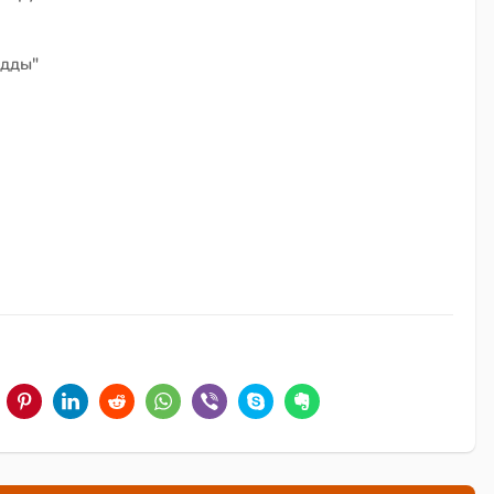
удды"