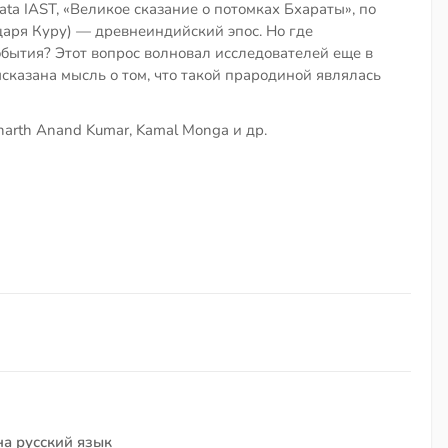
rata IAST, «Великое сказание о потомках Бхараты», по
царя Куру) — древнеиндийский эпос. Но где
обытия? Этот вопрос волновал исследователей еще в
ысказана мысль о том, что такой прародиной являлась
harth Anand Kumar, Kamal Monga и др.
на русский язык