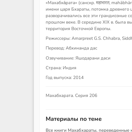
«Махабха́рата» (санскр. महाभारत, mahābhā
имени царя Бхараты, потомка древнего 
разворачивались все эти грандиозные с
прошлом веке. В середине XIX в. была в
территория Восточной Европы.
Режиссеры: Amarpreet G.S. Chhabra, Sidd
Перевод: Абхинанда дас
Озвучивание: Яшодарани даси
Страна: Индия
Год выпуска: 2014
Махабхарата. Серия 206
Материалы по теме
Все книги Махабхараты, переведенные 