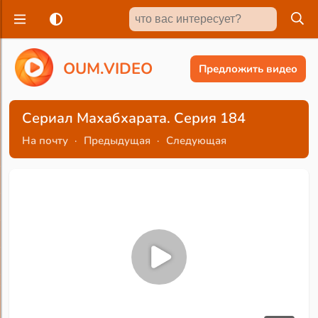
O
U
M
.
V
I
D
E
O
Предложить видео
Сериал Махабхарата. Серия 184
На почту
·
Предыдущая
·
Следующая