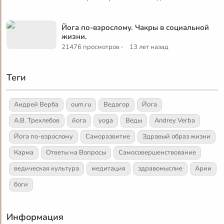
Йога по-взрослому. Чакры в социальной
жизни.
·
21476 просмотров
13 лет назад
Теги
Андрей Верба
oum.ru
Ведагор
Йога
А.В. Трехлебов
йога
yoga
Веды
Andrey Verba
Йога по-взрослому
Саморазвитие
Здравый образ жизни
Карма
Ответы на Вопросы
Самосовершенствование
ведическая культура
медитация
здравомыслие
Арии
боги
Информация