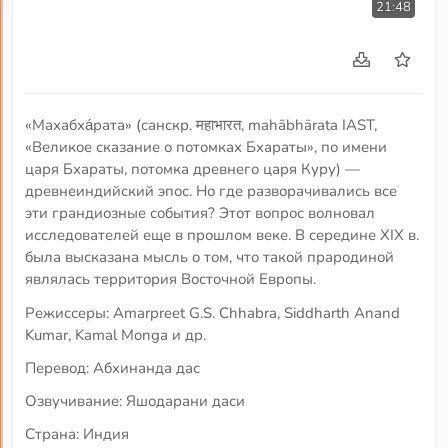
21:48
«Махабха́рата» (санскр. महाभारत, mahābhārata IAST,
«Великое сказание о потомках Бхараты», по имени
царя Бхараты, потомка древнего царя Куру) —
древнеиндийский эпос. Но где разворачивались все
эти грандиозные события? Этот вопрос волновал
исследователей еще в прошлом веке. В середине XIX в.
была высказана мысль о том, что такой прародиной
являлась территория Восточной Европы.
Режиссеры: Amarpreet G.S. Chhabra, Siddharth Anand
Kumar, Kamal Monga и др.
Перевод: Абхинанда дас
Озвучивание: Яшодарани даси
Страна: Индия