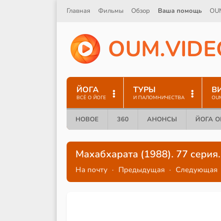
Главная
Фильмы
Обзор
Ваша помощь
OU
O
U
M
.
V
I
D
E
ЙОГА
ТУРЫ
В
ВСЁ О ЙОГЕ
И ПАЛОМНИЧЕСТВА
OU
НОВОЕ
360
АНОНСЫ
ЙОГА 
Махабхарата (1988). 77 серия.
На почту
·
Предыдущая
·
Следующая