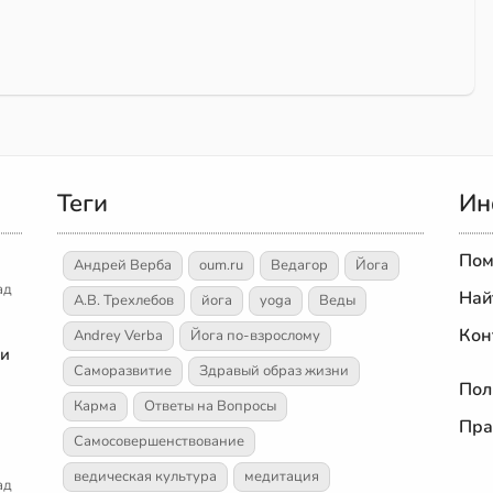
Теги
Ин
Пом
Андрей Верба
oum.ru
Ведагор
Йога
ад
Най
А.В. Трехлебов
йога
yoga
Веды
Кон
Andrey Verba
Йога по-взрослому
 и
Саморазвитие
Здравый образ жизни
Пол
Карма
Ответы на Вопросы
Пра
Самосовершенствование
ведическая культура
медитация
ад