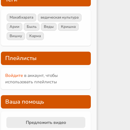
Махабхарата
ведическая культура
Арии
Быль
Веды
Кришна
Вишну
Карма
Плейлисты
Войдите
в аккаунт, чтобы
использовать плейлисты
Ваша помощь
Предложить видео