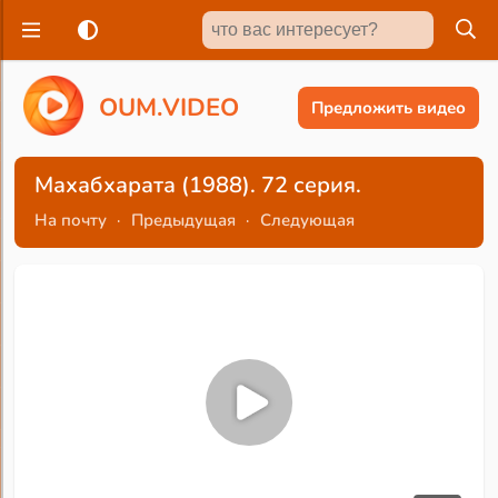
O
U
M
.
V
I
D
E
O
Предложить видео
Махабхарата (1988). 72 серия.
На почту
·
Предыдущая
·
Следующая