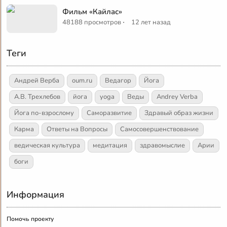
Фильм «Кайлас»
·
48188 просмотров
12 лет назад
Теги
Андрей Верба
oum.ru
Ведагор
Йога
А.В. Трехлебов
йога
yoga
Веды
Andrey Verba
Йога по-взрослому
Саморазвитие
Здравый образ жизни
Карма
Ответы на Вопросы
Самосовершенствование
ведическая культура
медитация
здравомыслие
Арии
боги
Информация
Помочь проекту