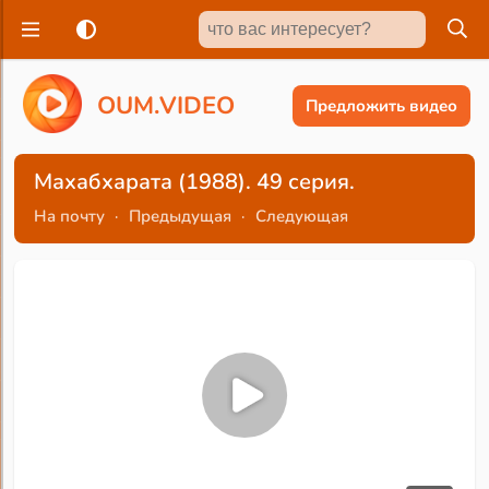
O
U
M
.
V
I
D
E
O
Предложить видео
Махабхарата (1988). 49 серия.
На почту
·
Предыдущая
·
Следующая