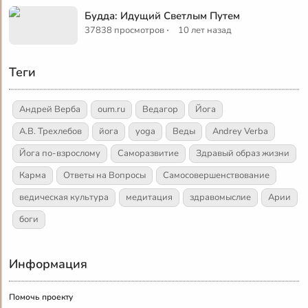
Будда: Идущий Светлым Путем
·
37838 просмотров
10 лет назад
Теги
Андрей Верба
oum.ru
Ведагор
Йога
А.В. Трехлебов
йога
yoga
Веды
Andrey Verba
Йога по-взрослому
Саморазвитие
Здравый образ жизни
Карма
Ответы на Вопросы
Самосовершенствование
ведическая культура
медитация
здравомыслие
Арии
боги
Информация
Помочь проекту