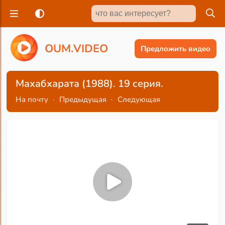
O
U
M
.
V
I
D
E
O
Предложить видео
Махабхарата (1988). 19 серия.
На почту
·
Предыдущая
·
Следующая