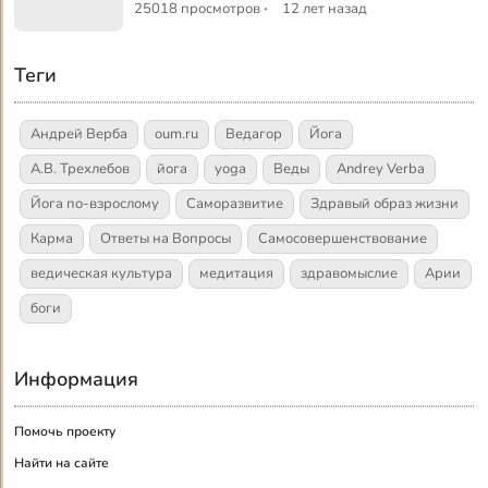
·
25018 просмотров
12 лет назад
Теги
Андрей Верба
oum.ru
Ведагор
Йога
А.В. Трехлебов
йога
yoga
Веды
Andrey Verba
Йога по-взрослому
Саморазвитие
Здравый образ жизни
Карма
Ответы на Вопросы
Самосовершенствование
ведическая культура
медитация
здравомыслие
Арии
боги
Информация
Помочь проекту
Найти на сайте