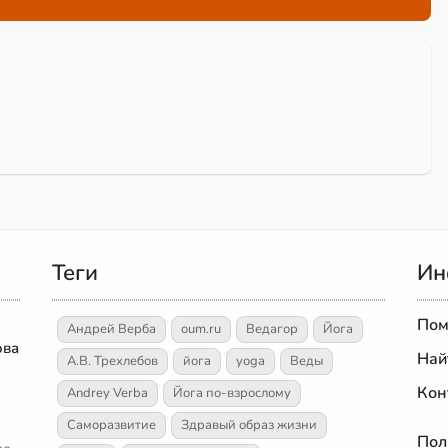
Теги
Ин
Пом
Андрей Верба
oum.ru
Ведагор
Йога
ова
Най
А.В. Трехлебов
йога
yoga
Веды
Кон
Andrey Verba
Йога по-взрослому
Саморазвитие
Здравый образ жизни
Пол