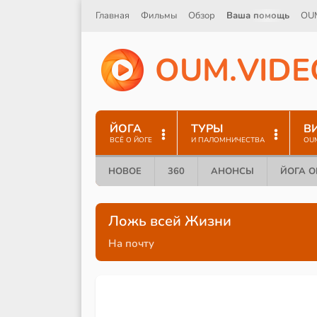
Главная
Фильмы
Обзор
Ваша помощь
OU
O
U
M
.
V
I
D
E
ЙОГА
ТУРЫ
В
ВСЁ О ЙОГЕ
И ПАЛОМНИЧЕСТВА
OU
НОВОЕ
360
АНОНСЫ
ЙОГА 
Ложь всей Жизни
На почту