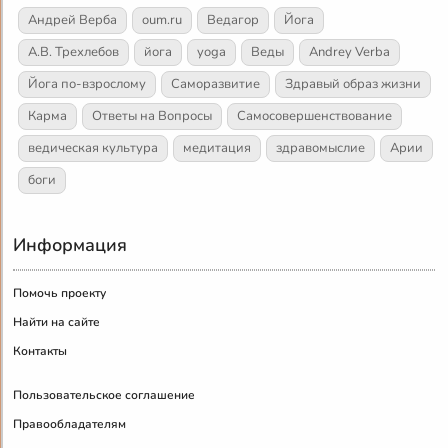
Андрей Верба
oum.ru
Ведагор
Йога
А.В. Трехлебов
йога
yoga
Веды
Andrey Verba
Йога по-взрослому
Саморазвитие
Здравый образ жизни
Карма
Ответы на Вопросы
Самосовершенствование
ведическая культура
медитация
здравомыслие
Арии
боги
Информация
Помочь проекту
Найти на сайте
Контакты
Пользовательское соглашение
Правообладателям