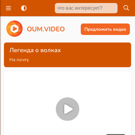
O
U
M
.
V
I
D
E
O
Предложить видео
Легенда о волках
На почту