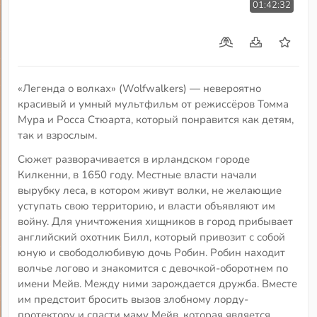
01:42:32
«Легенда о волках» (Wolfwalkers) — невероятно
красивый и умный мультфильм от режиссёров Томма
Мура и Росса Стюарта, который понравится как детям,
так и взрослым.
Сюжет разворачивается в ирландском городе
Килкенни, в 1650 году. Местные власти начали
вырубку леса, в котором живут волки, не желающие
уступать свою территорию, и власти объявляют им
войну. Для уничтожения хищников в город прибывает
английский охотник Билл, который привозит с собой
юную и свободолюбивую дочь Робин. Робин находит
волчье логово и знакомится с девочкой-оборотнем по
имени Мейв. Между ними зарождается дружба. Вместе
им предстоит бросить вызов злобному лорду-
протектору и спасти маму Мейв, которая является