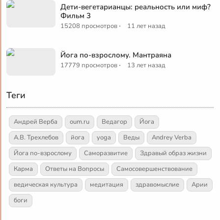
Дети-вегетарианцы: реальность или миф?
Фильм 3
·
15208 просмотров
11 лет назад
Йога по-взрослому. Мантраяна
·
17779 просмотров
13 лет назад
Теги
Андрей Верба
oum.ru
Ведагор
Йога
А.В. Трехлебов
йога
yoga
Веды
Andrey Verba
Йога по-взрослому
Саморазвитие
Здравый образ жизни
Карма
Ответы на Вопросы
Самосовершенствование
ведическая культура
медитация
здравомыслие
Арии
боги