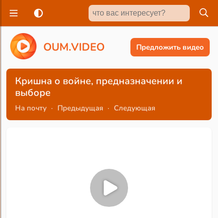
O
U
M
.
V
I
D
E
O
Предложить видео
Кришна о войне, предназначении и
выборе
На почту
·
Предыдущая
·
Следующая