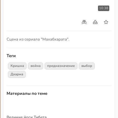
10:38
Сцена из сериала "Махабхарата".
Теги
Кришна
война
предназначение
выбор
Дхарма
Материалы по теме
Великие йоги Тибета.