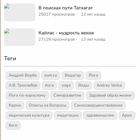
В поисках пути Татхагат
·
25017 просмотров
12 лет назад
Кайлас - мудрость веков
·
27116 просмотров
13 лет назад
Теги
Андрей Верба
oum.ru
Ведагор
Йога
А.В. Трехлебов
йога
yoga
Веды
Andrey Verba
Йога по-взрослому
Саморазвитие
Здравый образ жизни
Карма
Ответы на Вопросы
Самосовершенствование
ведическая культура
медитация
здравомыслие
Арии
боги