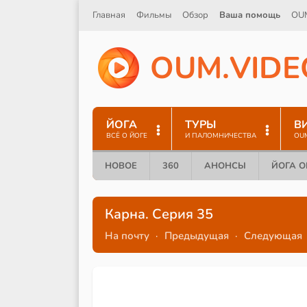
Главная
Фильмы
Обзор
Ваша помощь
OU
O
U
M
.
V
I
D
E
ЙОГА
ТУРЫ
В
ВСЁ О ЙОГЕ
И ПАЛОМНИЧЕСТВА
OU
НОВОЕ
360
АНОНСЫ
ЙОГА 
Карна. Серия 35
На почту
·
Предыдущая
·
Следующая