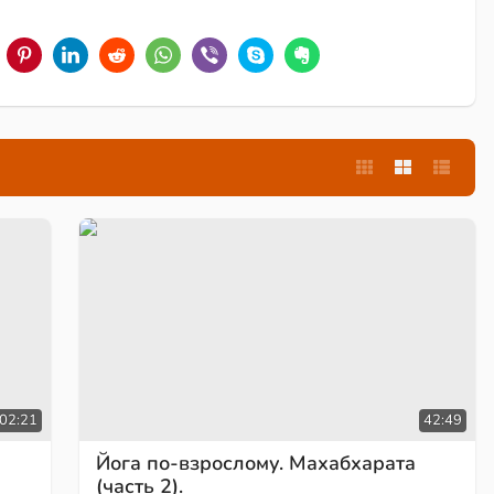
:02:21
42:49
Йога по-взрослому. Махабхарата
(часть 2).