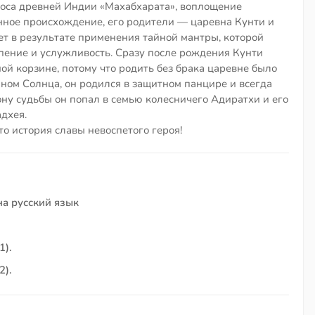
поса древней Индии «Махабхарата», воплощение
енное происхождение, его родители — царевна Кунти и
ет в результате применения тайной мантры, которой
рпение и услужливость. Сразу после рождения Кунти
ой корзине, потому что родить без брака царевне было
ном Солнца, он родился в защитном панцире и всегда
ону судьбы он попал в семью колесничего Адиратхи и его
дхея.
то история славы невоспетого героя!
на русский язык
1).
2).