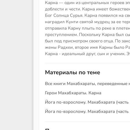
Карна — один из центральных героев э
доблести и чести. Карна имеет божеств
Бог Солнца Сурья. Карна появился на св
наградил Кунти святой мудрец за ее те
отправила Карну плыть по реке в плетен
преступлением. Поскольку Карна был сы
был под присмотром своего отца. По зак
жены Радхеи, второе имя Карны было Ра
Карна - идеальный друг, сын и ученик. Э
Материалы по теме
Все книги Махабхараты, переведенные 
Герои Махабхараты. Карна
Йога по-взрослому. Махабхарата (часть 
Йога по-взрослому. Махабхарата (часть 