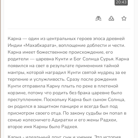
20:43
Карна — один из центральных героев эпоса древней
Индии «Махабхарата», воплощение доблести и чести.
Карна имеет божественное происхождение, его
родители — царевна Кунти и Бог Солнца Сурья. Карна
появился на свет в результате применения тайной
мантры, которой наградил Кунти святой мудрец за ее
терпение и услужливость. Сразу после рождения
Кунти отправила Карну плыть по реке в плетеной
корзине, потому что родить без брака царевне было
преступлением. Поскольку Карна был сыном Солнца,
он родился в защитном панцире и всегда был под
присмотром своего отца. По закону судьбы он попал в
семью колесничего Адиратхи и его жены Радхеи,
второе имя Карны было Радхея.
Карна - идеальный друг, сын и ученик. Это история