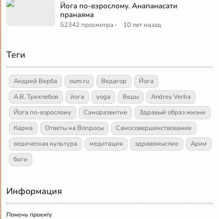
Йога по-взрослому. Анапанасати
пранаяма
·
52342 просмотра
10 лет назад
Теги
Андрей Верба
oum.ru
Ведагор
Йога
А.В. Трехлебов
йога
yoga
Веды
Andrey Verba
Йога по-взрослому
Саморазвитие
Здравый образ жизни
Карма
Ответы на Вопросы
Самосовершенствование
ведическая культура
медитация
здравомыслие
Арии
боги
Информация
Помочь проекту