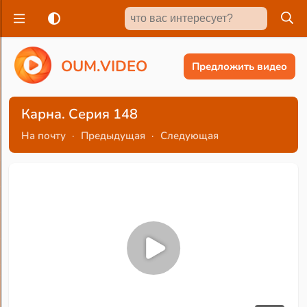
O
U
M
.
V
I
D
E
O
Предложить видео
Карна. Серия 148
На почту
·
Предыдущая
·
Следующая