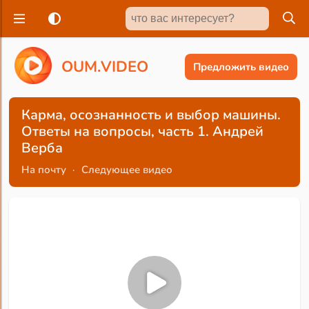
O
U
M
.
V
I
D
E
O
Предложить видео
Карма, осознанность и выбор машины.
Ответы на вопросы, часть 1. Андрей
Верба
На почту
·
Следующее видео