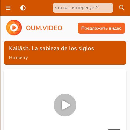
O
U
M
.
V
I
D
E
O
Предложить видео
Kailāsh. La sabieza de los siglos
На почту