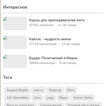
Интересное
Курсы для преподавателей йоги
·
37761 просмотр
11 лет назад
Кайлас - мудрость веков
·
27116 просмотров
13 лет назад
Будда: Почитаемый в Мирах
·
16694 просмотра
6 лет назад
Теги
Андрей Верба
oum.ru
Ведагор
Йога
А.В. Трехлебов
йога
yoga
Веды
Andrey Verba
Йога по-взрослому
Саморазвитие
Здравый образ жизни