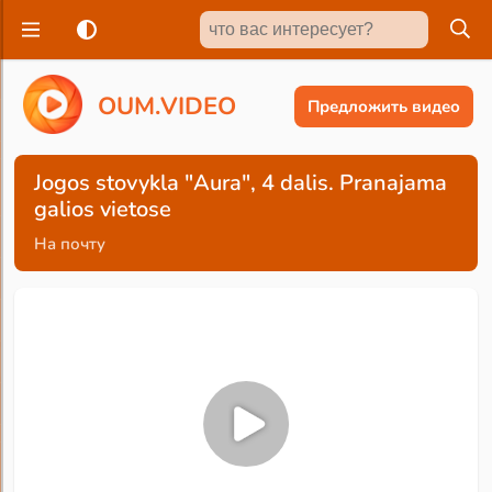
O
U
M
.
V
I
D
E
O
Предложить видео
Jogos stovykla "Aura", 4 dalis. Pranajama
galios vietose
На почту