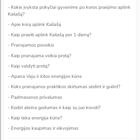
- Kokie įvyksta pokyčiai gyvenime po koros praėjimo aplink
Kailašą?
- Apie korą aplink Kailašą
- Kaip praeiti aplink Kailašą per 1 dieną?
- Pranajamos poveikis
- Kaip pranajama veikia protą?
- Kaip valdyti protą?
- Apana Vaju ir kitos energijos kūne
- Koks pranajanos praktikos skirtumas sėdint ir gulint?
- Padmasanos privalumas
- Kodėl ateina godumas ir kaip su juo kovoti?
- Kaip teka energija kūne?
- Energijos kaupimas ir eikvojimas