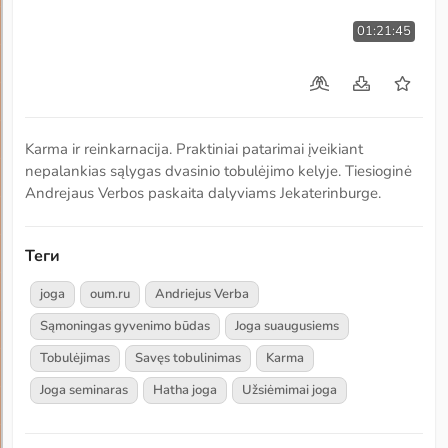
01:21:45
Karma ir reinkarnacija. Praktiniai patarimai įveikiant
nepalankias sąlygas dvasinio tobulėjimo kelyje. Tiesioginė
Andrejaus Verbos paskaita dalyviams Jekaterinburge.
Теги
joga
oum.ru
Andriejus Verba
Sąmoningas gyvenimo būdas
Joga suaugusiems
Tobulėjimas
Savęs tobulinimas
Karma
Joga seminaras
Hatha joga
Užsiėmimai joga