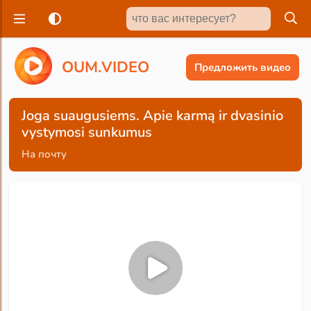
O
U
M
.
V
I
D
E
O
Предложить видео
Joga suaugusiems. Apie karmą ir dvasinio
vystymosi sunkumus
На почту