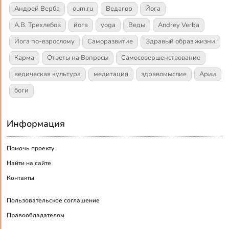
Андрей Верба
oum.ru
Ведагор
Йога
А.В. Трехлебов
йога
yoga
Веды
Andrey Verba
Йога по-взрослому
Саморазвитие
Здравый образ жизни
Карма
Ответы на Вопросы
Самосовершенствование
ведическая культура
медитация
здравомыслие
Арии
боги
Информация
Помочь проекту
Найти на сайте
Контакты
Пользовательское соглашение
Правообладателям