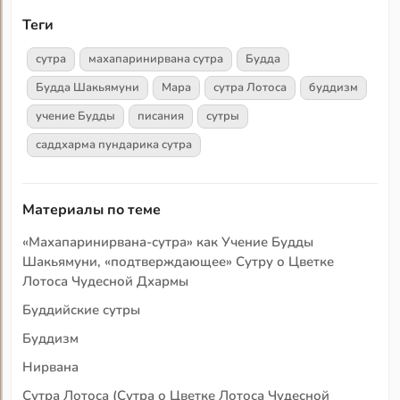
Теги
сутра
махапаринирвана сутра
Будда
Будда Шакьямуни
Мара
сутра Лотоса
буддизм
учение Будды
писания
сутры
саддхарма пундарика сутра
Материалы по теме
«Махапаринирвана-сутра» как Учение Будды
Шакьямуни, «подтверждающее» Сутру о Цветке
Лотоса Чудесной Дхармы
Буддийские сутры
Буддизм
Нирвана
Сутра Лотоса (Сутра о Цветке Лотоса Чудесной