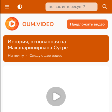
O
U
M
.
V
I
D
E
O
Предложить видео
История, основанная на
Махапаринирвана Сутре
На почту
·
Следующее видео