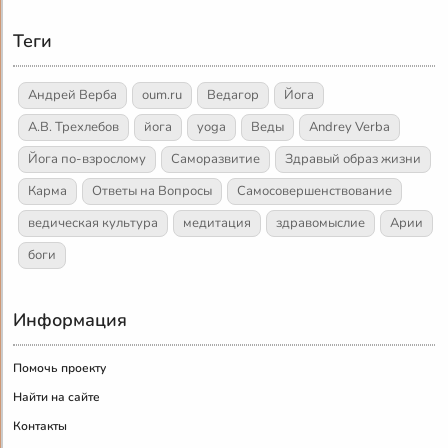
Теги
Андрей Верба
oum.ru
Ведагор
Йога
А.В. Трехлебов
йога
yoga
Веды
Andrey Verba
Йога по-взрослому
Саморазвитие
Здравый образ жизни
Карма
Ответы на Вопросы
Самосовершенствование
ведическая культура
медитация
здравомыслие
Арии
боги
Информация
Помочь проекту
Найти на сайте
Контакты