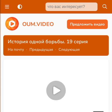
O
U
M
.
V
I
D
E
O
Предложить видео
История одной борьбы. 19 серия
На почту
·
Предыдущая
·
Следующая