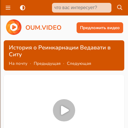
O
U
M
.
V
I
D
E
O
Предложить видео
История о Реинкарнации Ведавати в
Ситу
На почту
·
Предыдущая
·
Следующая