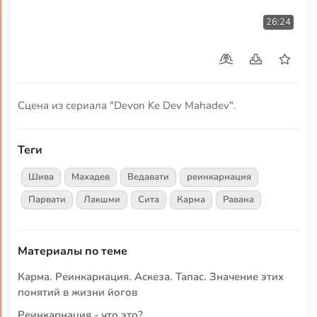
26:24
Сцена из сериала "Devon Ke Dev Mahadev".
Теги
Шива
Махадев
Ведавати
реинкарнация
Парвати
Лакшми
Сита
Карма
Равана
Материалы по теме
Карма. Реинкарнация. Аскеза. Тапас. Значение этих
понятий в жизни йогов
Реинкарнация - что это?