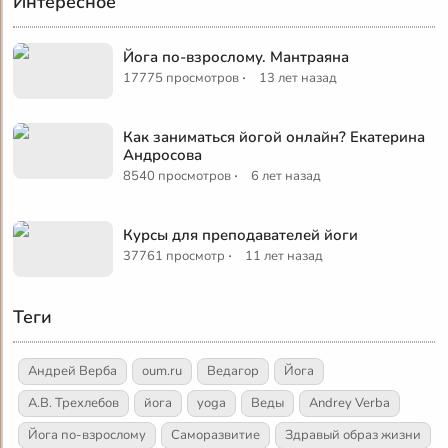
Интересное
Йога по-взрослому. Мантраяна
·
17775 просмотров
13 лет назад
Как заниматься йогой онлайн? Екатерина
Андросова
·
8540 просмотров
6 лет назад
Курсы для преподавателей йоги
·
37761 просмотр
11 лет назад
Теги
Андрей Верба
oum.ru
Ведагор
Йога
А.В. Трехлебов
йога
yoga
Веды
Andrey Verba
Йога по-взрослому
Саморазвитие
Здравый образ жизни