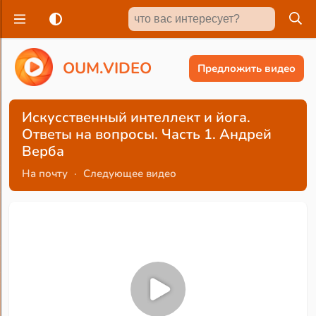
O
U
M
.
V
I
D
E
O
Предложить видео
Искусственный интеллект и йога.
Ответы на вопросы. Часть 1. Андрей
Верба
На почту
·
Следующее видео