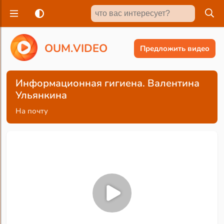
O
U
M
.
V
I
D
E
O
Предложить видео
Информационная гигиена. Валентина
Ульянкина
На почту