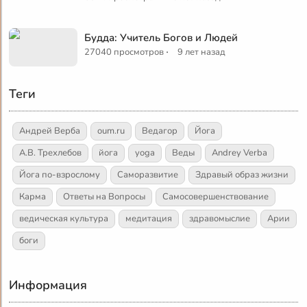
Будда: Учитель Богов и Людей
·
27040 просмотров
9 лет назад
Теги
Андрей Верба
oum.ru
Ведагор
Йога
А.В. Трехлебов
йога
yoga
Веды
Andrey Verba
Йога по-взрослому
Саморазвитие
Здравый образ жизни
Карма
Ответы на Вопросы
Самосовершенствование
ведическая культура
медитация
здравомыслие
Арии
боги
Информация