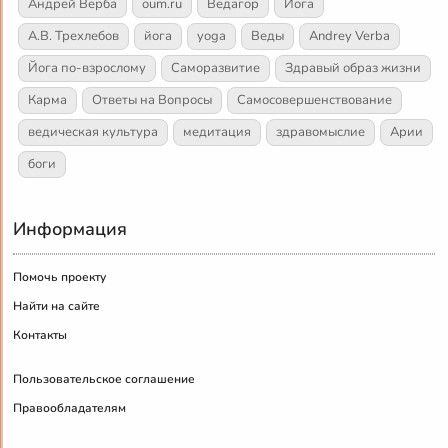
Андрей Верба
oum.ru
Ведагор
Йога
А.В. Трехлебов
йога
yoga
Веды
Andrey Verba
Йога по-взрослому
Саморазвитие
Здравый образ жизни
Карма
Ответы на Вопросы
Самосовершенствование
ведическая культура
медитация
здравомыслие
Арии
боги
Информация
Помочь проекту
Найти на сайте
Контакты
Пользовательское соглашение
Правообладателям