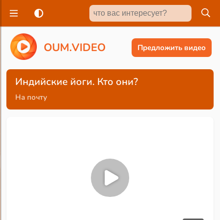
O
U
M
.
V
I
D
E
O
Предложить видео
Индийские йоги. Кто они?
На почту