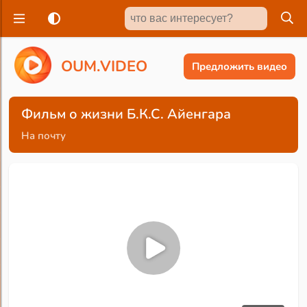
O
U
M
.
V
I
D
E
O
Предложить видео
Фильм о жизни Б.К.С. Айенгара
На почту