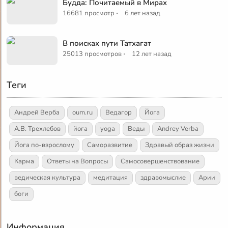
Будда: Почитаемый в Мирах
·
16681 просмотр
6 лет назад
В поисках пути Татхагат
·
25013 просмотров
12 лет назад
Теги
Андрей Верба
oum.ru
Ведагор
Йога
А.В. Трехлебов
йога
yoga
Веды
Andrey Verba
Йога по-взрослому
Саморазвитие
Здравый образ жизни
Карма
Ответы на Вопросы
Самосовершенствование
ведическая культура
медитация
здравомыслие
Арии
боги
Информация