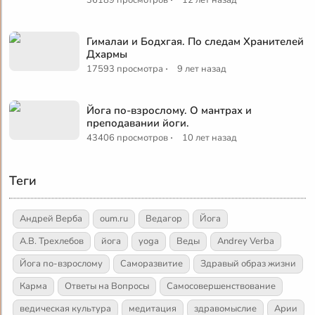
Гималаи и Бодхгая. По следам Хранителей
Дхармы
·
17593 просмотра
9 лет назад
Йога по-взрослому. О мантрах и
преподавании йоги.
·
43406 просмотров
10 лет назад
Теги
Андрей Верба
oum.ru
Ведагор
Йога
А.В. Трехлебов
йога
yoga
Веды
Andrey Verba
Йога по-взрослому
Саморазвитие
Здравый образ жизни
Карма
Ответы на Вопросы
Самосовершенствование
ведическая культура
медитация
здравомыслие
Арии