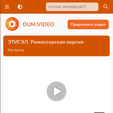
O
U
M
.
V
I
D
E
O
Предложить видео
ЭТИГЭЛ. Режиссерская версия
На почту