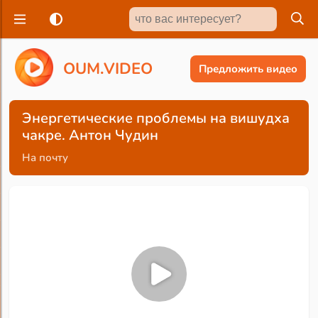
O
U
M
.
V
I
D
E
O
Предложить видео
Энергетические проблемы на вишудха
чакре. Антон Чудин
На почту