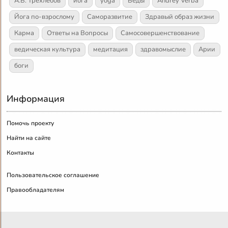
А.В. Трехлебов
йога
yoga
Веды
Andrey Verba
Йога по-взрослому
Саморазвитие
Здравый образ жизни
Карма
Ответы на Вопросы
Самосовершенствование
ведическая культура
медитация
здравомыслие
Арии
боги
Информация
Помочь проекту
Найти на сайте
Контакты
Пользовательское соглашение
Правообладателям